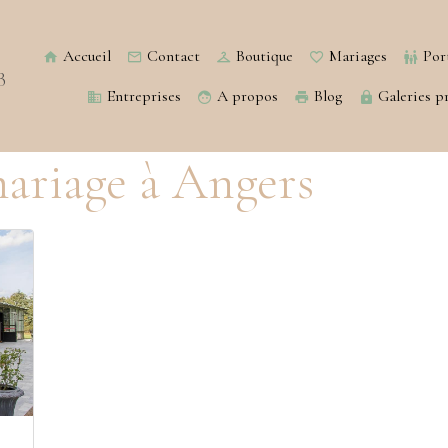
Accueil
Contact
Boutique
Mariages
Port
B
Entreprises
A propos
Blog
Galeries pr
ariage à Angers